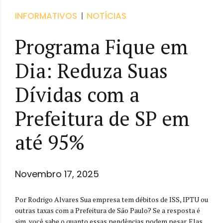
INFORMATIVOS
NOTÍCIAS
Programa Fique em
Dia: Reduza Suas
Dívidas com a
Prefeitura de SP em
até 95%
Novembro 17, 2025
Por Rodrigo Alvares Sua empresa tem débitos de ISS, IPTU ou
outras taxas com a Prefeitura de São Paulo? Se a resposta é
sim, você sabe o quanto essas pendências podem pesar. Elas